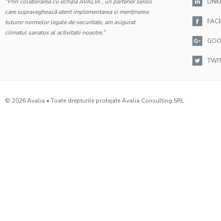
“Prin colaborarea cu echipa AVALIA , un partener serios
LINK
care supraveghează atent implementarea si menținerea
FAC
tuturor normelor legale de securitate, am asigurat
climatul sanatos al activitatii noastre.”
GOO
TWI
© 2026 Avalia • Toate drepturile protejate Avalia Consulting SRL