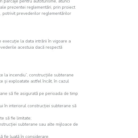
în parcaje pentru autoturisme, atunci
 ale prezentei reglementări, prin proiect
, potrivit prevederilor reglementărilor
execuţie la data intrării în vigoare a
evederile acestuia dacă respectă
te la incendiu”, construcţiile subterane
e şi exploatate astfel încât, în cazul
rane să fie asigurată pe perioada de timp
lui în interiorul construcţiei subterane să
e să fie limitate;
construcţiei subterane sau alte mijloace de
ă fie luată în considerare.