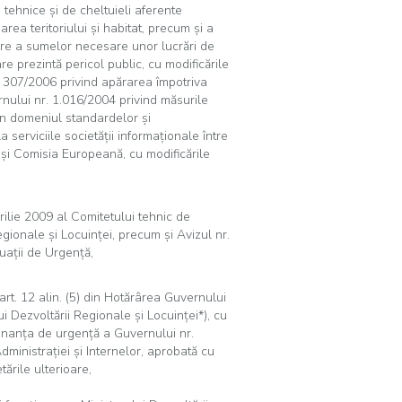
tehnice şi de cheltuieli aferente
rea teritoriului şi habitat, precum şi a
are a sumelor necesare unor lucrări de
re prezintă pericol public, cu modificările
nr. 307/2006 privind apărarea împotriva
ernului nr. 1.016/2004 privind măsurile
în domeniul standardelor şi
a serviciile societăţii informaţionale între
i Comisia Europeană, cu modificările
ilie 2009 al Comitetului tehnic de
gionale şi Locuinţei, precum şi Avizul nr.
uaţii de Urgenţă,
şi al art. 12 alin. (5) din Hotărârea Guvernului
i Dezvoltării Regionale şi Locuinţei*), cu
rdonanţa de urgenţă a Guvernului nr.
ministraţiei şi Internelor, aprobată cu
tările ulterioare,