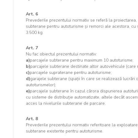
Art. 6
Prevederile prezentului normativ se referă la proiectarea
subterane pentru autoturisme şi remorci ale acestora, cu
3.500 kg.
Art. 7
Nu fac obiectul prezentului normativ:
a)
parcajele subterane pentru maximum 10 autoturisme;
b)
parcajele subterane destinate altor autovehicule (care 
c)
parcajele supraterane pentru autoturisme;
d)
garajele subterane (spaţii în care se realizează lucrări d
autoturismelor);
e)
parcajele subterane în cazul cărora dispunerea autotur
cu sisteme de distribuţie automatizate, altele decât asce
acces la nivelurile subterane de parcare.
Art. 8
Prevederile prezentului normativ referitoare la exploatare 
subterane existente pentru autoturisme.