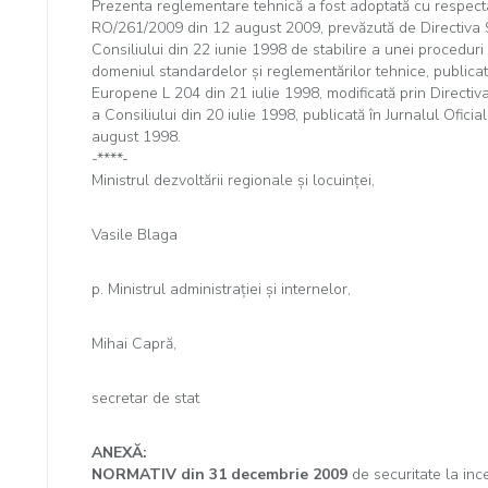
Prezenta reglementare tehnică a fost adoptată cu respecta
RO/261/2009 din 12 august 2009, prevăzută de Directiva 
Consiliului din 22 iunie 1998 de stabilire a unei proceduri 
domeniul standardelor şi reglementărilor tehnice, publicată
Europene L 204 din 21 iulie 1998, modificată prin Directi
a Consiliului din 20 iulie 1998, publicată în Jurnalul Ofici
august 1998.
-****-
Ministrul dezvoltării regionale şi locuinţei,
Vasile Blaga
p. Ministrul administraţiei şi internelor,
Mihai Capră,
secretar de stat
ANEXĂ:
NORMATIV din 31 decembrie 2009
de securitate la inc