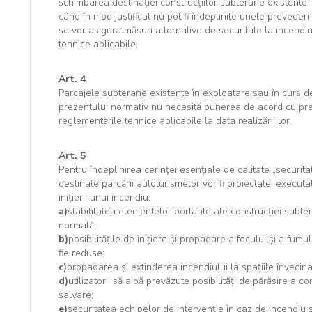
schimbarea destinaţiei construcţiilor subterane existente 
când în mod justificat nu pot fi îndeplinite unele prevederi
se vor asigura măsuri alternative de securitate la incendiu
tehnice aplicabile.
Art. 4
Parcajele subterane existente în exploatare sau în curs de 
prezentului normativ nu necesită punerea de acord cu pr
reglementările tehnice aplicabile la data realizării lor.
Art. 5
Pentru îndeplinirea cerinţei esenţiale de calitate „securita
destinate parcării autoturismelor vor fi proiectate, executat
iniţierii unui incendiu:
a)
stabilitatea elementelor portante ale construcţiei subte
normată;
b)
posibilităţile de iniţiere şi propagare a focului şi a fumu
fie reduse;
c)
propagarea şi extinderea incendiului la spaţiile învecinat
d)
utilizatorii să aibă prevăzute posibilităţi de părăsire a 
salvare;
e)
securitatea echipelor de intervenţie în caz de incendiu s