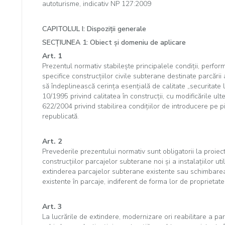
autoturisme, indicativ NP 127:2009
CAPITOLUL I: Dispoziţii generale
SECŢIUNEA 1: Obiect şi domeniu de aplicare
Art. 1
Prezentul normativ stabileşte principalele condiţii, perfo
specifice construcţiilor civile subterane destinate parcării
să îndeplinească cerinţa esenţială de calitate „securitate 
10/1995 privind calitatea în construcţii, cu modificările ul
622/2004 privind stabilirea condiţiilor de introducere pe p
republicată.
Art. 2
Prevederile prezentului normativ sunt obligatorii la proiec
construcţiilor parcajelor subterane noi şi a instalaţiilor ut
extinderea parcajelor subterane existente sau schimbarea 
existente în parcaje, indiferent de forma lor de proprietate
Art. 3
La lucrările de extindere, modernizare ori reabilitare a pa