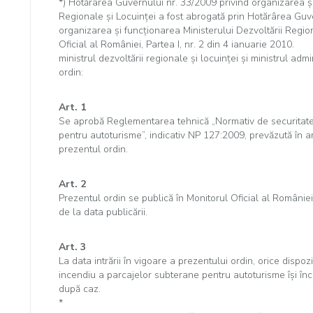
*) Hotărârea Guvernului nr. 33/2009 privind organizarea şi
Regionale şi Locuinţei a fost abrogată prin Hotărârea Guv
organizarea şi funcţionarea Ministerului Dezvoltării Region
Oficial al României, Partea I, nr. 2 din 4 ianuarie 2010.
ministrul dezvoltării regionale şi locuinţei şi ministrul admi
ordin:
Art. 1
Se aprobă Reglementarea tehnică „Normativ de securitate
pentru autoturisme”, indicativ NP 127:2009, prevăzută în a
prezentul ordin.
Art. 2
Prezentul ordin se publică în Monitorul Oficial al României, 
de la data publicării.
Art. 3
La data intrării în vigoare a prezentului ordin, orice dispozi
incendiu a parcajelor subterane pentru autoturisme îşi înc
după caz.
*