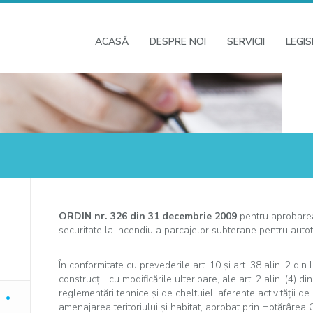
ACASĂ
DESPRE NOI
SERVICII
LEGIS
ORDIN nr. 326 din 31 decembrie 2009
pentru aprobarea
securitate la incendiu a parcajelor subterane pentru auto
În conformitate cu prevederile art. 10 şi art. 38 alin. 2 din
construcţii, cu modificările ulterioare, ale art. 2 alin. (4) 
reglementări tehnice şi de cheltuieli aferente activităţii d
amenajarea teritoriului şi habitat, aprobat prin Hotărârea