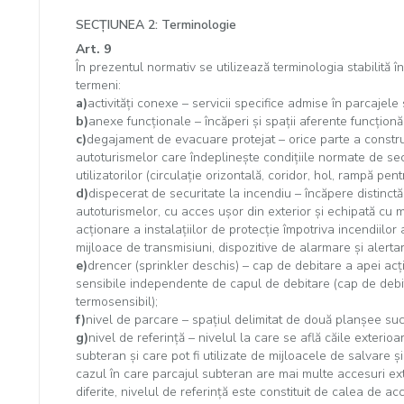
SECŢIUNEA 2: Terminologie
Art. 9
În prezentul normativ se utilizează terminologia stabilită în
termeni:
a)
activităţi conexe – servicii specifice admise în parcajele
b)
anexe funcţionale – încăperi şi spaţii aferente funcţionă
c)
degajament de evacuare protejat – orice parte a constru
autoturismelor care îndeplineşte condiţiile normate de se
utilizatorilor (circulaţie orizontală, coridor, hol, rampă pent
d)
dispecerat de securitate la incendiu – încăpere distinctă
autoturismelor, cu acces uşor din exterior şi echipată cu 
acţionare a instalaţiilor de protecţie împotriva incendiilor
mijloace de transmisiuni, dispozitive de alarmare şi alerta
e)
drencer (sprinkler deschis) – cap de debitare a apei ac
sensibile independente de capul de debitare (cap de deb
termosensibil);
f)
nivel de parcare – spaţiul delimitat de două planşee succe
g)
nivel de referinţă – nivelul la care se află căile exterio
subteran şi care pot fi utilizate de mijloacele de salvare şi
cazul în care parcajul subteran are mai multe accesuri ext
diferite, nivelul de referinţă este constituit de calea de ac