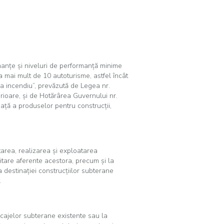
rmanţe şi niveluri de performanţă minime
 a mai mult de 10 autoturisme, astfel încât
la incendiu”, prevăzută de Legea nr.
terioare, şi de Hotărârea Guvernului nr.
iaţă a produselor pentru construcţii,
tarea, realizarea şi exploatarea
ilitare aferente acestora, precum şi la
destinaţiei construcţiilor subterane
.
rcajelor subterane existente sau la