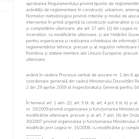
aprobarea Regulamentului privind tipurile de reglementări 
activităţii de reglementare în construcţii, urbanism, amenaja
Normelor metodologice privind criteriile şi modul de aloc
intervenţie în primă urgenţă la construcţii vulnerabile şi ca
şi completările ulterioare, ale art. 17 alin. (2) din Legea 
incendiilor, cu modificările ulterioare, şi ale Hotărârii Guv
pentru organizarea şi realizarea schimbului de informaţii 
reglementărilor tehnice, precum şi al regulilor referitoare l
România şi statele membre ale Uniunii Europene, precum ş
ulterioare,
având în vedere Procesul-verbal de avizare nr. 1 din 6 apr
coordonare generală din cadrul Ministerului Dezvoltării Re
2 din 29 aprilie 2009 al Inspectoratului General pentru Sit
În temeiul art. 1 alin. (2), art. 3 lit. d), art. 4 pct. II lit. b) 
nr. 33/2009 privind organizarea şi funcţionarea Ministerulu
modificările ulterioare, precum şi al art. 7 alin. (4) din O
30/2007 privind organizarea şi funcţionarea Ministerului Ad
modificări prin Legea nr. 15/2008, cu modificările şi comple
_______