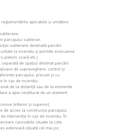
 reglementările aplicabile şi următorii
 subterane;
rii parcajului subteran;
cţiei subterane destinată parcării
curitate la incendiu şi permite evacuarea
ru pietoni, scară etc.);
, separată de spaţiul destinat parcării
mijloace de supraveghere, control şi
 aferente parcajului, precum şi cu
re în caz de incendiu;
ţionat de la distanţă sau de la elemente
itare a apei neobturat de un element
sive (inferior şi superior);
are de acces la construcţia parcajului
 de intervenţie în caz de incendiu. În
erioare carosabile situate la cote
ces exterioară situată cel mai jos;