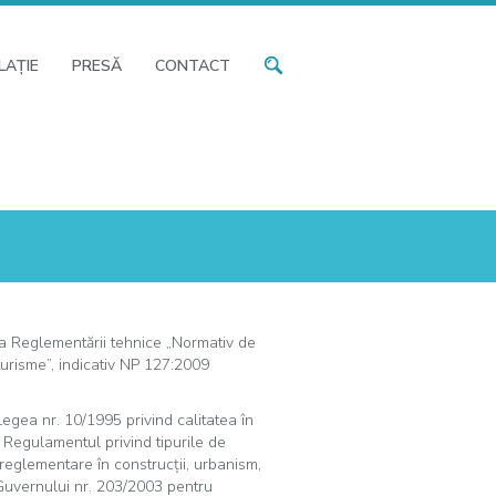
LAŢIE
PRESĂ
CONTACT
 Reglementării tehnice „Normativ de
turisme”, indicativ NP 127:2009
 Legea nr. 10/1995 privind calitatea în
din Regulamentul privind tipurile de
e reglementare în construcţii, urbanism,
 Guvernului nr. 203/2003 pentru