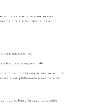
, executarea şi exploatarea parcajelor
 sarcina totală autorizată de maximum
nu sunt autoturisme);
e întreţinere şi reparaţii ale
ismelor pe locurile de parcare se asigură
nsoarele sau platformele elevatoare de
sunt obligatorii şi în cazul parcajelor