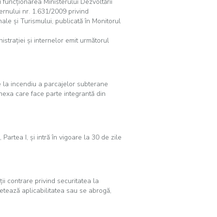
 funcţionarea Ministerului Dezvoltării
ernului nr. 1.631/2009 privind
ale şi Turismului, publicată în Monitorul
nistraţiei şi internelor emit următorul
 la incendiu a parcajelor subterane
nexa care face parte integrantă din
Partea I, şi intră în vigoare la 30 de zile
ţii contrare privind securitatea la
etează aplicabilitatea sau se abrogă,