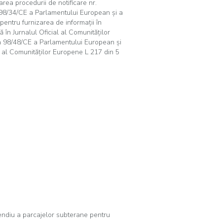
rea procedurii de notificare nr.
98/34/CE a Parlamentului European şi a
pentru furnizarea de informaţii în
 în Jurnalul Oficial al Comunităţilor
va 98/48/CE a Parlamentului European şi
al al Comunităţilor Europene L 217 din 5
endiu a parcajelor subterane pentru