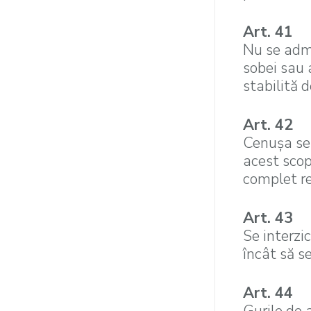
Art. 41
Nu se admi
sobei sau 
stabilită 
Art. 42
Cenuşa se 
acest scop
complet re
Art. 43
Se interzi
încât să s
Art. 44