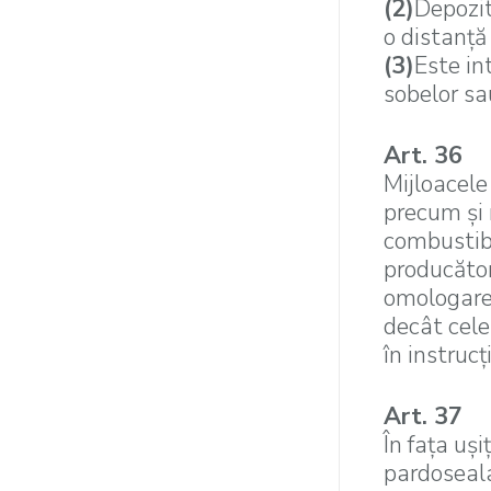
(2)
Depozit
o distanţă
(3)
Este in
sobelor sa
Art. 36
Mijloacele 
precum şi 
combustibil
producător
omologarea
decât cele
în instrucţ
Art. 37
În faţa uşi
pardoseala