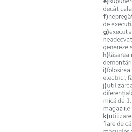
e)
supunere
decât cele
f)
nepregăt
de execuţi
g)
executar
neadecvate
genereze s
h)
lăsarea 
demontării 
i)
folosirea
electrici, f
j)
utilizare
diferenţia
mică de 1,
magaziile 
k)
utilizare
fiare de că
măsurilor 