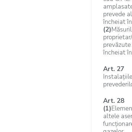
amplasate a
prevede alt
încheiat în
(2)
Măsuril
proprietar/
prevăzute î
încheiat în
Art. 27
Instalaţiil
prevederil
Art. 28
(1)
Element
altele ase
funcţionar
gazelor.