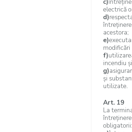
c)
întreţin
electrică 
d)
respecta
întreţiner
acestora;
e)
executar
modificări
f)
utilizar
incendiu ş
g)
asigurar
şi substan
utilizate.
Art. 19
La termina
întreţiner
obligatorii