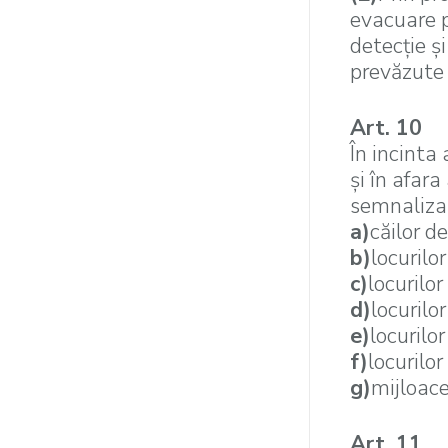
evacuare p
detecţie ş
prevăzute 
Art. 10
În incinta 
şi în afar
semnalizar
a)
căilor d
b)
locurilo
c)
locurilor
d)
locurilo
e)
locurilo
f)
locurilor
g)
mijloace
Art. 11