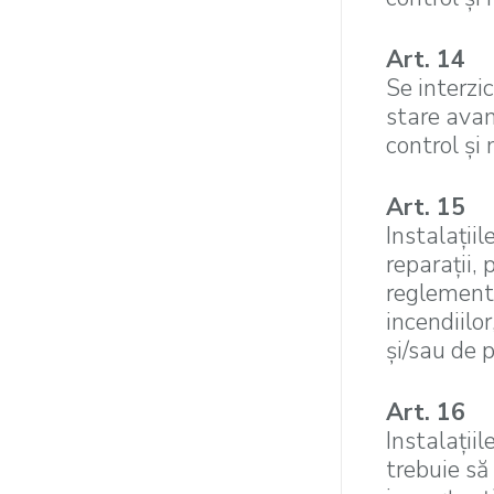
Art. 14
Se interzic
stare avan
control şi
Art. 15
Instalaţiil
reparaţii,
reglementă
incendiilor
şi/sau de 
Art. 16
Instalaţiil
trebuie să