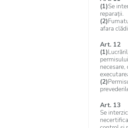
(1)
Se inter
reparaţii.
(2)
Fumatul
afara clădir
Art. 12
(1)
Lucrări
permisului
necesare, 
executarea
(2)
Permisu
prevederil
Art. 13
Se interzic
necertific
control şi