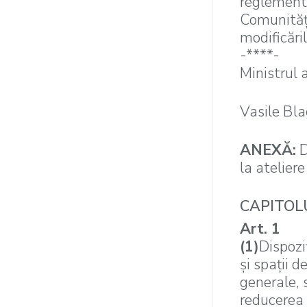
reglementă
Comunităţi
modificăril
-****-
Ministrul a
Vasile Bl
ANEXĂ:
D
la ateliere
CAPITOLUL
Art. 1
(1)
Dispozi
şi spaţii d
generale, 
reducerea 