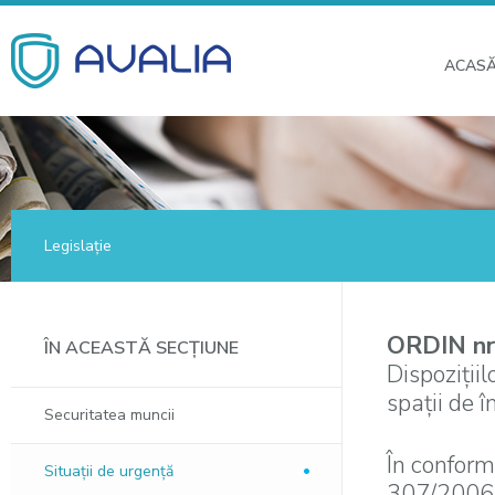
ACAS
Legislație
ORDIN nr
ÎN ACEASTĂ SECȚIUNE
Dispoziţiil
spaţii de î
Securitatea muncii
În conformi
Situaţii de urgenţă
307/2006 p