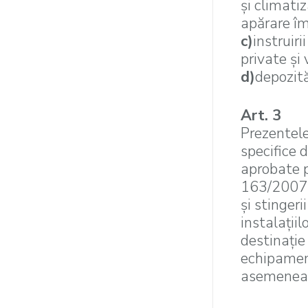
şi climatiz
apărare îm
c)
instruiri
private şi 
d)
depozită
Art. 3
Prezentele
specifice 
aprobate p
163/2007, 
şi stingeri
instalaţiil
destinaţie 
echipamente
asemenea