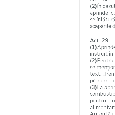
(2)
În cazu
aprinde fo
se înlătur
scăpările 
Art. 29
(1)
Aprinde
instruit în
(2)
Pentru 
se menţion
text: „Pen
prenumele
(3)
La apri
combustibi
pentru pro
alimentare
Autorităţi