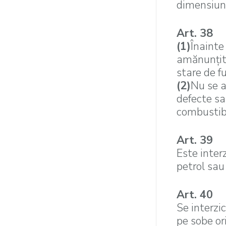
dimensiun
Art. 38
(1)
Înainte
amănunţit,
stare de f
(2)
Nu se a
defecte sa
combustibil
Art. 39
Este inter
petrol sau
Art. 40
Se interzi
pe sobe or