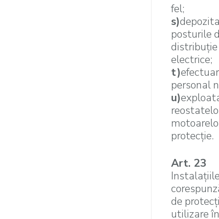
fel;
s)
depozita
posturile 
distribuţie
electrice;
t)
efectuare
personal n
u)
exploata
reostatelo
motoarelor
protecţie.
Art. 23
Instalaţii
corespunză
de protecţ
utilizare î