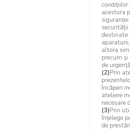
condiţiilor
acestora p
siguranţei 
securităţii
destinate 
aparaturii,
altora sim
precum şi 
de urgenţă
(2)
Prin ate
prezentelor
încăperi i
ateliere m
necesare d
(3)
Prin uti
înţelege p
de prestări