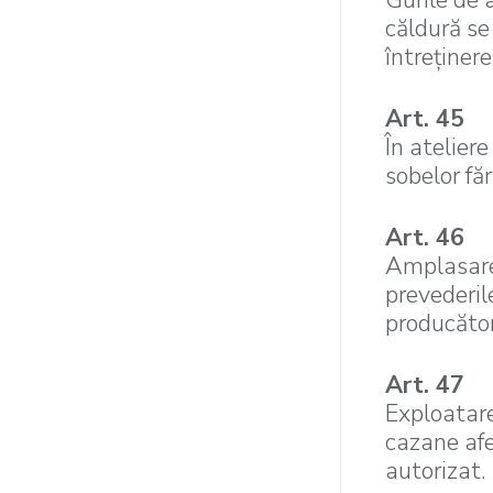
Gurile de 
căldură se 
întreţinere
Art. 45
În ateliere
sobelor fă
Art. 46
Amplasarea
prevederile
producător
Art. 47
Exploatare
cazane afe
autorizat.