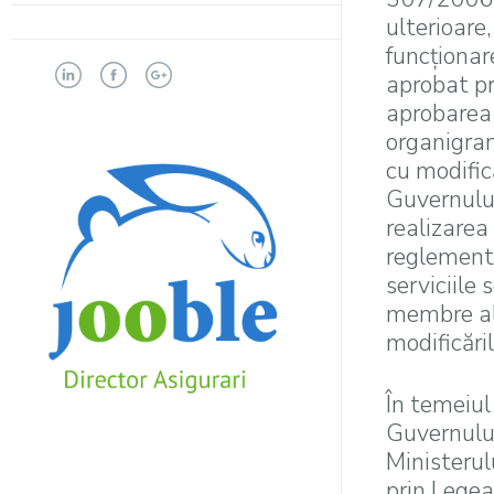
ulterioare,
funcţionar
aprobat p
aprobarea 
organigram
cu modific
Guvernului
realizarea
reglementăr
serviciile
membre al
modificăril
În temeiul
Guvernului
Ministerul
prin Legea