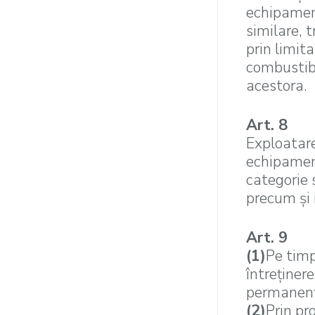
echipamente
similare, 
prin limita
combustibi
acestora.
Art. 8
Exploatarea
echipament
categorie 
precum şi 
Art. 9
(1)
Pe timpu
întreţinere
permanenţ
(2)
Prin pr