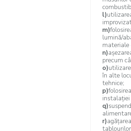
combustibi
l)
utilizar
improvizat
m)
folosire
lumină/aba
materiale 
n)
aşezarea
precum cârp
o)
utilizar
în alte lo
tehnice;
p)
folosire
instalaţiei
q)
suspenda
alimentar
r)
agăţarea 
tablourilor