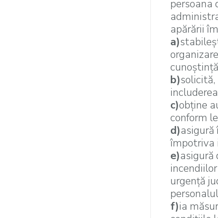
persoana 
administra
apărării îm
a)
stabileşt
organizare
cunoştinţă 
b)
solicită
includerea
c)
obţine a
conform le
d)
asigură 
împotriva 
e)
asigură 
incendiilo
urgenţă ju
personalul
f)
ia măsur