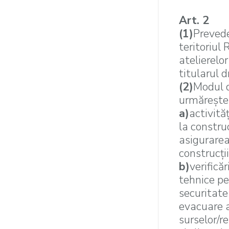
Art. 2
(1)
Prevede
teritoriul
atelierelor
titularul 
(2)
Modul d
urmăreşte
a)
activităţ
la constru
asigurarea 
construcţii
b)
verifică
tehnice pe
securitate 
evacuare a 
surselor/re