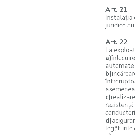
Art. 21
Instalaţia 
juridice a
Art. 22
La exploata
a)
înlocuir
automate c
b)
încărcar
întrerupto
asemenea 
c)
realizar
rezistenţă
conductoril
d)
asigurar
legăturile 