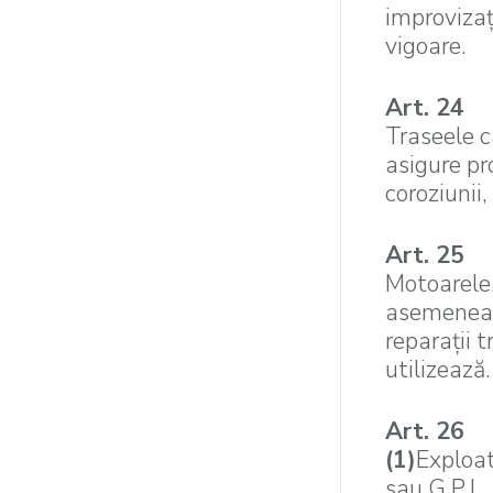
improvizaţ
vigoare.
Art. 24
Traseele ca
asigure pr
coroziunii, 
Art. 25
Motoarele,
asemenea c
reparaţii 
utilizează.
Art. 26
(1)
Exploat
sau G.P.L.