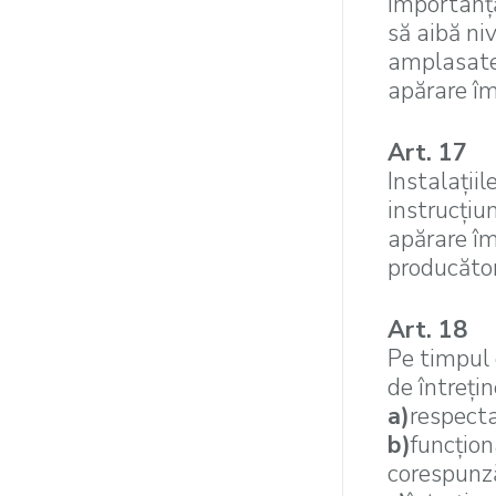
importanţă
să aibă ni
amplasate 
apărare îm
Art. 17
Instalaţii
instrucţiun
apărare împ
producători
Art. 18
Pe timpul e
de întreţin
a)
respecta
b)
funcţio
corespunză