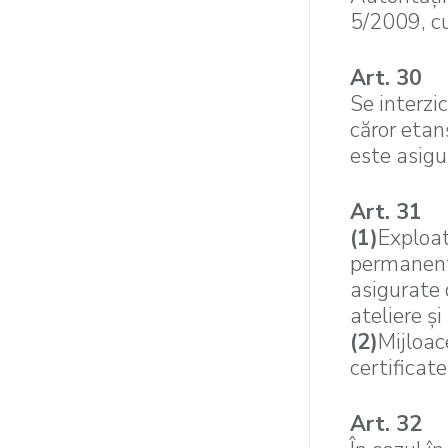
5/2009, cu
Art. 30
Se interzi
căror etan
este asigu
Art. 31
(1)
Exploat
permanente
asigurate 
ateliere şi
(2)
Mijloac
certificate
Art. 32