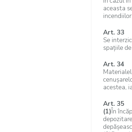
În cazul î
aceasta se
incendiilor
Art. 33
Se interzic
spaţiile de
Art. 34
Materialel
cenuşarelo
acestea, i
Art. 35
(1)
În încă
depozitare
depăşeasc