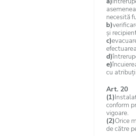
a)
întrerup
asemenea a
necesită 
b)
verifica
şi recipien
c)
evacuare
efectuarea
d)
întrerup
e)
încuiere
cu atribuţ
Art. 20
(1)
Instala
conform pr
vigoare.
(2)
Orice m
de către p