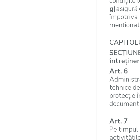
condiţiile l
g)
asigură 
împotriva 
menţionată
CAPITOLUL
SECŢIUNEA
întreţiner
Art. 6
Administra
tehnice de 
protecţie î
documenta
Art. 7
Pe timpul l
activităţil