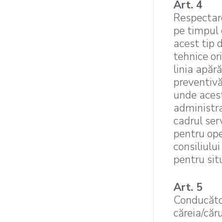
Art. 4
Respectare
pe timpul 
acest tip 
tehnice or
linia apăr
preventivă
unde acesta
administra
cadrul serv
pentru ope
consiliului
pentru sit
Art. 5
Conducător
căreia/căru