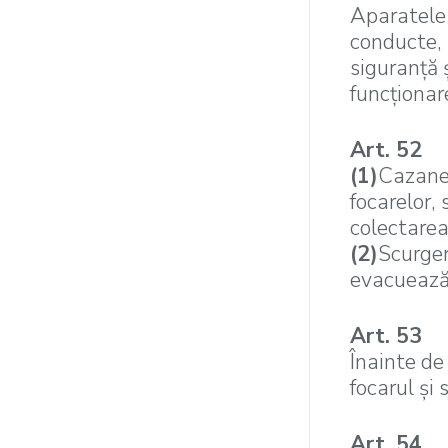
Aparatele 
conducte, 
siguranţă 
funcţionar
Art. 52
(1)
Cazanel
focarelor,
colectarea
(2)
Scurger
evacuează 
Art. 53
Înainte de
focarul şi
Art. 54