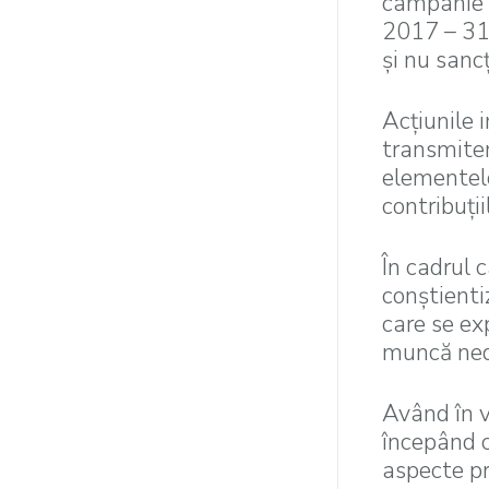
campanie n
2017 – 31
și nu sanc
Acțiunile 
transmiter
elementelo
contribuții
În cadrul 
conștientiz
care se ex
muncă ned
Având în v
începând c
aspecte pr