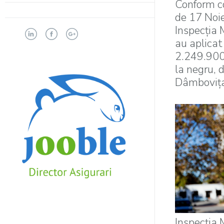
Conform co
de 17 Noi
Inspecţia 
au aplicat
2.249.900 
la negru, 
Dâmboviț
Inspecția 