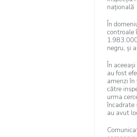
națională
În domeniu
controale 
1.983.000 
negru, și 
În aceeaşi
au fost ef
amenzi în 
către insp
urma cerce
încadrate 
au avut lo
Comunicatu