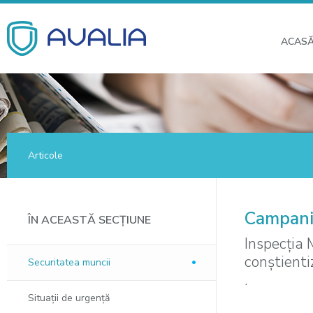
ACAS
Articole
Campanie
ÎN ACEASTĂ SECȚIUNE
Inspecția 
conștient
Securitatea muncii
.
Situaţii de urgenţă