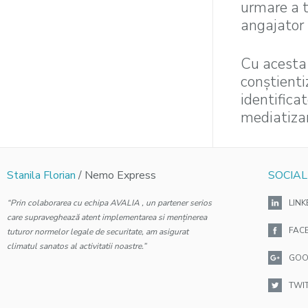
urmare a tr
angajator 
Cu acesta 
conştienti
identifica
mediatizar
Stanila Florian
/ Nemo Express
SOCIAL
“Prin colaborarea cu echipa AVALIA , un partener serios
LINK
care supraveghează atent implementarea si menținerea
FAC
tuturor normelor legale de securitate, am asigurat
climatul sanatos al activitatii noastre.”
GOO
TWI