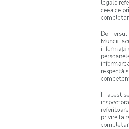
legale refe
ceea ce pr
completare
Demersul p
Muncii, ac
informaţii 
persoanele 
informarea
respectă şi
competenţ
În acest se
inspectora
referitoare
privire la 
completar