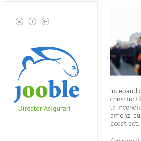
Incepand d
constructi
la incendi
amenzi cup
acest act.