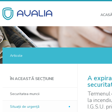
ACAS
Articole
A expira
ÎN ACEASTĂ SECȚIUNE
securita
Termenul d
Securitatea muncii
la incendi
I.G.S.U. p
Situaţii de urgenţă